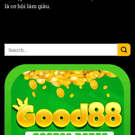
là cơ hội làm giàu.