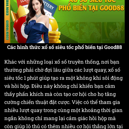
Các hình thức xổ số siêu tốc phổ biến tại Good88
Khác với những loại xổ số truyền thống, nơi bạn
thường phải chờ đợi lâu giữa các lượt quay, xổ số
siêu tốc 1 phút giúp tạo ra một không khí sôi động
và hồi hộp. Điều này không chỉ khiến bạn cảm
thấy phấn khích mà còn tạo cơ hội cho họ tăng
cường chiến thuật đặt cược. Việc có thể tham gia
nhiều lượt quay trong cùng một khoảng thời gian
ngắn không chỉ mang lại cảm giác hồi hộp mà
còn giúp lô thủ có thêm nhiều cơ hội thắng lớn tại