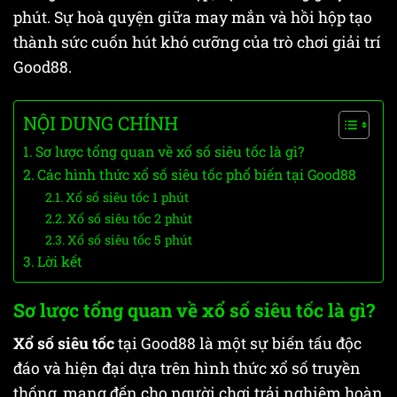
phút. Sự hoà quyện giữa may mắn và hồi hộp tạo
thành sức cuốn hút khó cưỡng của trò chơi giải trí
Good88.
NỘI DUNG CHÍNH
Sơ lược tổng quan về xổ số siêu tốc là gì?
Các hình thức xổ số siêu tốc phổ biến tại Good88
Xổ số siêu tốc 1 phút
Xổ số siêu tốc 2 phút
Xổ số siêu tốc 5 phút
Lời kết
Sơ lược tổng quan về xổ số siêu tốc là gì?
Xổ số siêu tốc
tại Good88 là một sự biến tấu độc
đáo và hiện đại dựa trên hình thức xổ số truyền
thống, mang đến cho người chơi trải nghiệm hoàn