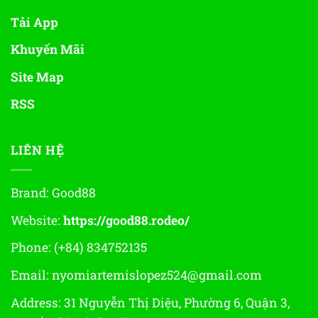
Tải App
Khuyến Mãi
Site Map
RSS
LIÊN HỆ
Brand: Good88
Website:
https://good88.rodeo/
Phone: (+84) 834752135
Email:
nyomiartemislopez524@gmail.com
Address: 31 Nguyễn Thị Diệu, Phường 6, Quận 3,