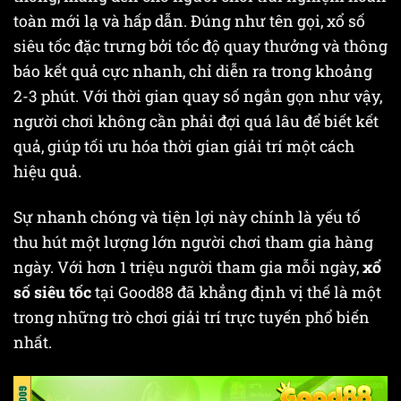
toàn mới lạ và hấp dẫn. Đúng như tên gọi, xổ số
siêu tốc đặc trưng bởi tốc độ quay thưởng và thông
báo kết quả cực nhanh, chỉ diễn ra trong khoảng
2-3 phút. Với thời gian quay số ngắn gọn như vậy,
người chơi không cần phải đợi quá lâu để biết kết
quả, giúp tối ưu hóa thời gian giải trí một cách
hiệu quả.
Sự nhanh chóng và tiện lợi này chính là yếu tố
thu hút một lượng lớn người chơi tham gia hàng
ngày. Với hơn 1 triệu người tham gia mỗi ngày,
xổ
số siêu tốc
tại Good88 đã khẳng định vị thế là một
trong những trò chơi giải trí trực tuyến phổ biến
nhất.