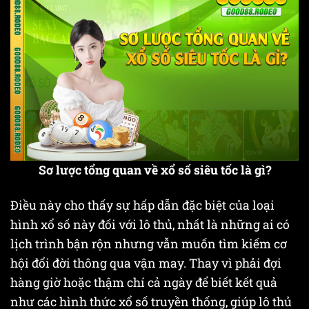
Sơ lược tổng quan về xổ số siêu tốc là gì?
Điều này cho thấy sự hấp dẫn đặc biệt của loại
hình xổ số này đối với lô thủ, nhất là những ai có
lịch trình bận rộn nhưng vẫn muốn tìm kiếm cơ
hội đổi đời thông qua vận may. Thay vì phải đợi
hàng giờ hoặc thậm chí cả ngày để biết kết quả
như các hình thức xổ số truyền thống, giúp lô thủ