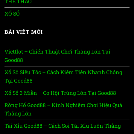
THỂ THAO
XỔ SỐ
BÀI VIẾT MỚI
Viettlot – Chiến Thuật Chơi Thắng Lớn Tại
Good88
Xổ Số Siêu Tốc – Cách Kiếm Tiền Nhanh Chóng
Tại Good88
Xổ Số 3 Miền – Cơ Hội Trúng Lớn Tại Good88
Rồng Hổ Good88 – Kinh Nghiệm Chơi Hiệu Quả
Thắng Lớn
Tài Xỉu Good88 – Cách Soi Tài Xỉu Luôn Thắng