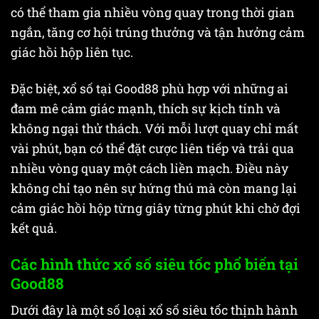
có thể tham gia nhiều vòng quay trong thời gian
ngắn, tăng cơ hội trúng thưởng và tận hưởng cảm
giác hồi hộp liên tục.
Đặc biệt, xổ số tại Good88 phù hợp với những ai
đam mê cảm giác mạnh, thích sự kịch tính và
không ngại thử thách. Với mỗi lượt quay chỉ mất
vài phút, bạn có thể đặt cược liên tiếp và trải qua
nhiều vòng quay một cách liền mạch. Điều này
không chỉ tạo nên sự hứng thú mà còn mang lại
cảm giác hồi hộp từng giây từng phút khi chờ đợi
kết quả.
Các hình thức xổ số siêu tốc phổ biến tại
Good88
Dưới đây là một số loại xổ số siêu tốc thịnh hành